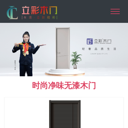
时尚净味无漆木门